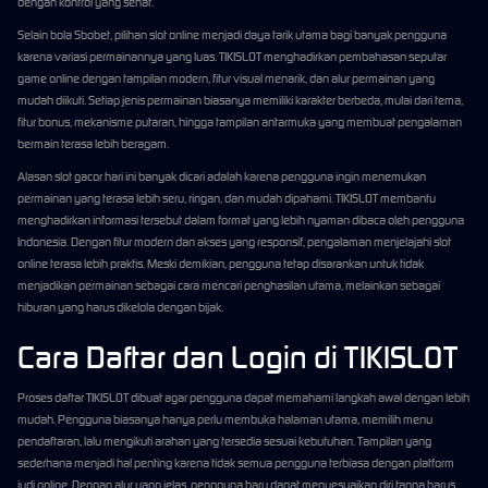
dengan kontrol yang sehat.
Selain bola Sbobet, pilihan slot online menjadi daya tarik utama bagi banyak pengguna
karena variasi permainannya yang luas. TIKISLOT menghadirkan pembahasan seputar
game online dengan tampilan modern, fitur visual menarik, dan alur permainan yang
mudah diikuti. Setiap jenis permainan biasanya memiliki karakter berbeda, mulai dari tema,
fitur bonus, mekanisme putaran, hingga tampilan antarmuka yang membuat pengalaman
bermain terasa lebih beragam.
Alasan slot gacor hari ini banyak dicari adalah karena pengguna ingin menemukan
permainan yang terasa lebih seru, ringan, dan mudah dipahami. TIKISLOT membantu
menghadirkan informasi tersebut dalam format yang lebih nyaman dibaca oleh pengguna
Indonesia. Dengan fitur modern dan akses yang responsif, pengalaman menjelajahi slot
online terasa lebih praktis. Meski demikian, pengguna tetap disarankan untuk tidak
menjadikan permainan sebagai cara mencari penghasilan utama, melainkan sebagai
hiburan yang harus dikelola dengan bijak.
Cara Daftar dan Login di TIKISLOT
Proses daftar TIKISLOT dibuat agar pengguna dapat memahami langkah awal dengan lebih
mudah. Pengguna biasanya hanya perlu membuka halaman utama, memilih menu
pendaftaran, lalu mengikuti arahan yang tersedia sesuai kebutuhan. Tampilan yang
sederhana menjadi hal penting karena tidak semua pengguna terbiasa dengan platform
judi online. Dengan alur yang jelas, pengguna baru dapat menyesuaikan diri tanpa harus