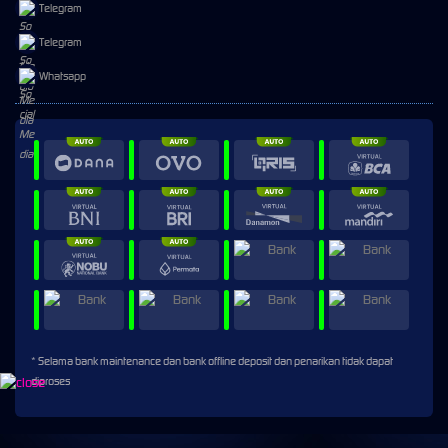
Telegram
Telegram
Whatsapp
* Selama bank maintenance dan bank offline deposit dan penarikan tidak dapat
diproses