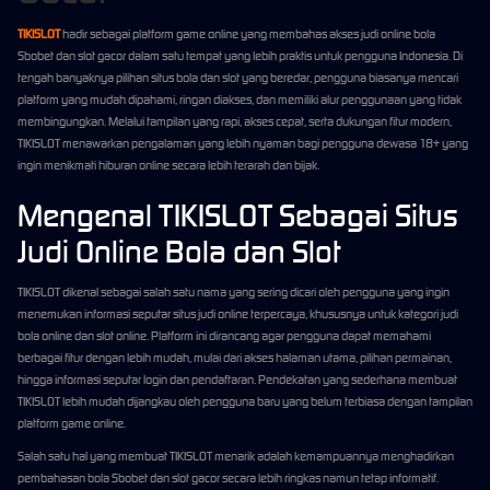
TIKISLOT
hadir sebagai platform game online yang membahas akses judi online bola
Sbobet dan slot gacor dalam satu tempat yang lebih praktis untuk pengguna Indonesia. Di
tengah banyaknya pilihan situs bola dan slot yang beredar, pengguna biasanya mencari
platform yang mudah dipahami, ringan diakses, dan memiliki alur penggunaan yang tidak
membingungkan. Melalui tampilan yang rapi, akses cepat, serta dukungan fitur modern,
TIKISLOT menawarkan pengalaman yang lebih nyaman bagi pengguna dewasa 18+ yang
ingin menikmati hiburan online secara lebih terarah dan bijak.
Mengenal TIKISLOT Sebagai Situs
Judi Online Bola dan Slot
TIKISLOT dikenal sebagai salah satu nama yang sering dicari oleh pengguna yang ingin
menemukan informasi seputar situs judi online terpercaya, khususnya untuk kategori judi
bola online dan slot online. Platform ini dirancang agar pengguna dapat memahami
berbagai fitur dengan lebih mudah, mulai dari akses halaman utama, pilihan permainan,
hingga informasi seputar login dan pendaftaran. Pendekatan yang sederhana membuat
TIKISLOT lebih mudah dijangkau oleh pengguna baru yang belum terbiasa dengan tampilan
platform game online.
Salah satu hal yang membuat TIKISLOT menarik adalah kemampuannya menghadirkan
pembahasan bola Sbobet dan slot gacor secara lebih ringkas namun tetap informatif.