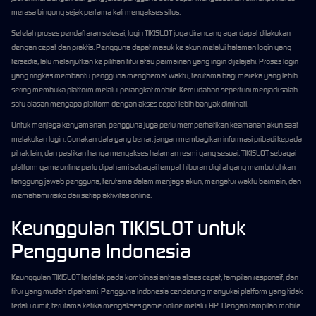
merasa bingung sejak pertama kali mengakses situs.
Setelah proses pendaftaran selesai, login TIKISLOT juga dirancang agar dapat dilakukan
dengan cepat dan praktis. Pengguna dapat masuk ke akun melalui halaman login yang
tersedia, lalu melanjutkan ke pilihan fitur atau permainan yang ingin dijelajahi. Proses login
yang ringkas membantu pengguna menghemat waktu, terutama bagi mereka yang lebih
sering membuka platform melalui perangkat mobile. Kemudahan seperti ini menjadi salah
satu alasan mengapa platform dengan akses cepat lebih banyak diminati.
Untuk menjaga kenyamanan, pengguna juga perlu memperhatikan keamanan akun saat
melakukan login. Gunakan data yang benar, jangan membagikan informasi pribadi kepada
pihak lain, dan pastikan hanya mengakses halaman resmi yang sesuai. TIKISLOT sebagai
platform game online perlu dipahami sebagai tempat hiburan digital yang membutuhkan
tanggung jawab pengguna, terutama dalam menjaga akun, mengatur waktu bermain, dan
memahami risiko dari setiap aktivitas online.
Keunggulan TIKISLOT untuk
Pengguna Indonesia
Keunggulan TIKISLOT terletak pada kombinasi antara akses cepat, tampilan responsif, dan
fitur yang mudah dipahami. Pengguna Indonesia cenderung menyukai platform yang tidak
terlalu rumit, terutama ketika mengakses game online melalui HP. Dengan tampilan mobile