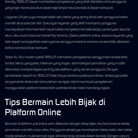
friendly, TIKISLOT dapat memberikan pengalaman yang lebih fleksibel untuk pengguna
yang ingin membuka situs kapan saja tanpa harus berada di depan komputer.
Layanan 24 jam juga menjadi salah satu faktor yang sering dicari oleh pengguna ketika
memilih situs bola dan slot. Dukungan layanan yang aktif membantu pengguna
mendapatkan informasi lebih cepat ketika mengalami kendala akses, pertanyaan seputar
akun, atau butuh bantuan terkait fitur tertentu. Dalam platform online, respons layanan yang
baik dapat meningkatkan rasa nyaman pengguna karena mereka merasa tidak dibiarkan
ketika membutuhkan bantuan.
Selain itu, fitur modern pada TIKISLOT membantu pengalaman penggunaan terasa lebih
tertata. Menu yang jelas, halaman yang ringan, serta kategori permainan yang mudah
ditemukan menjadi bagian penting dari platform yang ramah pengguna. Dengan
pendekatan seperti ini, TIKISLOT tidak hanya berfokus pada permainan, tetapi juga pada
kenyamanan akses dan kemudahan navigasi. Hal ini membuat pengalaman
menggunakan platform terasa lebih profesional dan tidak membingungkan.
Tips Bermain Lebih Bijak di
Platform Online
Bermain di platform judi online perlu dilakukan dengan sikap bijak, terutama karena setiap
permainan memiliki unsur risiko. Pengguna sebaiknya menetapkan batas waktu dan batas
modal sebelum mulai bermain agar aktivitas tetap berada dalam kendali. Dengan cara ini,