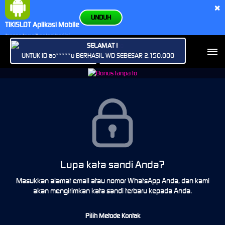
×
UNDUH
TIKISLOT Aplikasi Mobile
Jangan tampilkan lagi hari ini
SELAMAT !
UNTUK ID ao*****u BERHASIL WD SEBESAR 2.150.000
Lupa kata sandi Anda?
Masukkan alamat email atau nomor WhatsApp Anda, dan kami
akan mengirimkan kata sandi terbaru kepada Anda.
Pilih Metode Kontak