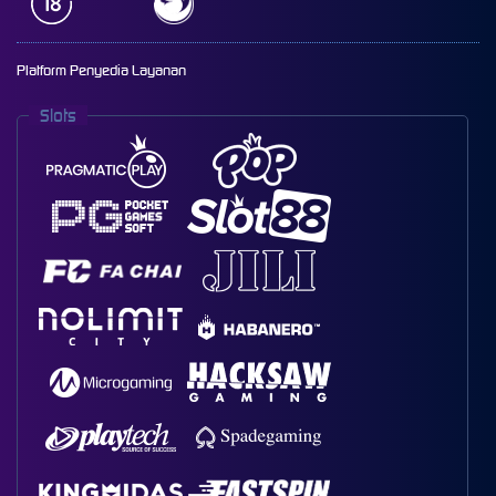
Platform Penyedia Layanan
Slots