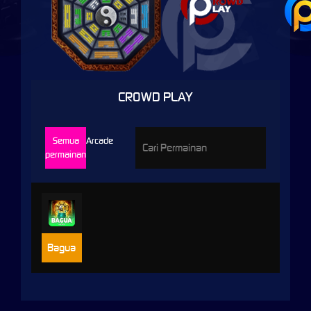
CROWD PLAY
Semua
Arcade
permainan
Bagua