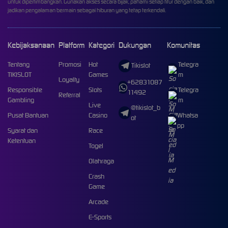
untuk dipertimbangkan. Gunakan akses secara bijak, pahami setiap fitur dengan baik, dan
jadikan pengalaman bermain sebagai hiburan yang tetap terkendali.
Kebijaksanaan
Platform
Kategori
Dukungan
Komunitas
Tentang
Promosi
Hot
Telegra
Tikislot
TIKISLOT
Games
m
Loyalty
+62831087
Responsible
Slots
Telegra
11492
Referral
Gambling
m
Live
@tikislot_b
Pusat Bantuan
Casino
Whatsa
ot
pp
Syarat dan
Race
Ketentuan
Togel
Olahraga
Crash
Game
Arcade
E-Sports