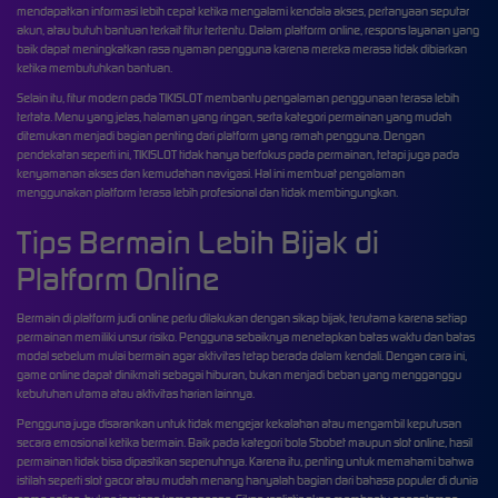
mendapatkan informasi lebih cepat ketika mengalami kendala akses, pertanyaan seputar
akun, atau butuh bantuan terkait fitur tertentu. Dalam platform online, respons layanan yang
baik dapat meningkatkan rasa nyaman pengguna karena mereka merasa tidak dibiarkan
ketika membutuhkan bantuan.
Selain itu, fitur modern pada TIKISLOT membantu pengalaman penggunaan terasa lebih
tertata. Menu yang jelas, halaman yang ringan, serta kategori permainan yang mudah
ditemukan menjadi bagian penting dari platform yang ramah pengguna. Dengan
pendekatan seperti ini, TIKISLOT tidak hanya berfokus pada permainan, tetapi juga pada
kenyamanan akses dan kemudahan navigasi. Hal ini membuat pengalaman
menggunakan platform terasa lebih profesional dan tidak membingungkan.
Tips Bermain Lebih Bijak di
Platform Online
Bermain di platform judi online perlu dilakukan dengan sikap bijak, terutama karena setiap
permainan memiliki unsur risiko. Pengguna sebaiknya menetapkan batas waktu dan batas
modal sebelum mulai bermain agar aktivitas tetap berada dalam kendali. Dengan cara ini,
game online dapat dinikmati sebagai hiburan, bukan menjadi beban yang mengganggu
kebutuhan utama atau aktivitas harian lainnya.
Pengguna juga disarankan untuk tidak mengejar kekalahan atau mengambil keputusan
secara emosional ketika bermain. Baik pada kategori bola Sbobet maupun slot online, hasil
permainan tidak bisa dipastikan sepenuhnya. Karena itu, penting untuk memahami bahwa
istilah seperti slot gacor atau mudah menang hanyalah bagian dari bahasa populer di dunia