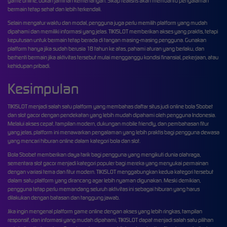
game online, bukan jaminan kemenangan. Sikap realistis akan membantu pengalaman
bermain tetap sehat dan lebih terkendali.
Selain mengatur waktu dan modal, pengguna juga perlu memilih platform yang mudah
dipahami dan memiliki informasi yang jelas. TIKISLOT memberikan akses yang praktis, tetapi
keputusan untuk bermain tetap berada di tangan masing-masing pengguna. Gunakan
platform hanya jika sudah berusia 18 tahun ke atas, pahami aturan yang berlaku, dan
berhenti bermain jika aktivitas tersebut mulai mengganggu kondisi finansial, pekerjaan, atau
kehidupan pribadi.
Kesimpulan
TIKISLOT menjadi salah satu platform yang membahas daftar situs judi online bola Sbobet
dan slot gacor dengan pendekatan yang lebih mudah dipahami oleh pengguna Indonesia.
Melalui akses cepat, tampilan modern, dukungan mobile friendly, dan pembahasan fitur
yang jelas, platform ini menawarkan pengalaman yang lebih praktis bagi pengguna dewasa
yang mencari hiburan online dalam kategori bola dan slot.
Bola Sbobet memberikan daya tarik bagi pengguna yang mengikuti dunia olahraga,
sementara slot gacor menjadi kategori populer bagi mereka yang menyukai permainan
dengan variasi tema dan fitur modern. TIKISLOT menggabungkan kedua kategori tersebut
dalam satu platform yang dirancang agar lebih nyaman digunakan. Meski demikian,
pengguna tetap perlu memandang seluruh aktivitas ini sebagai hiburan yang harus
dilakukan dengan batasan dan tanggung jawab.
Jika ingin mengenal platform game online dengan akses yang lebih ringkas, tampilan
responsif, dan informasi yang mudah dipahami, TIKISLOT dapat menjadi salah satu pilihan