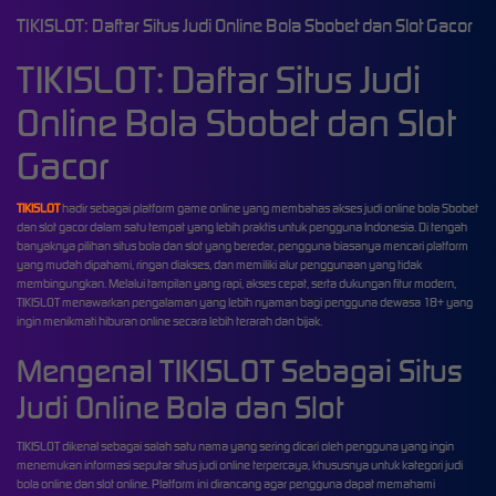
TIKISLOT: Daftar Situs Judi Online Bola Sbobet dan Slot Gacor
TIKISLOT: Daftar Situs Judi
Online Bola Sbobet dan Slot
Gacor
TIKISLOT
hadir sebagai platform game online yang membahas akses judi online bola Sbobet
dan slot gacor dalam satu tempat yang lebih praktis untuk pengguna Indonesia. Di tengah
banyaknya pilihan situs bola dan slot yang beredar, pengguna biasanya mencari platform
yang mudah dipahami, ringan diakses, dan memiliki alur penggunaan yang tidak
membingungkan. Melalui tampilan yang rapi, akses cepat, serta dukungan fitur modern,
TIKISLOT menawarkan pengalaman yang lebih nyaman bagi pengguna dewasa 18+ yang
ingin menikmati hiburan online secara lebih terarah dan bijak.
Mengenal TIKISLOT Sebagai Situs
Judi Online Bola dan Slot
TIKISLOT dikenal sebagai salah satu nama yang sering dicari oleh pengguna yang ingin
menemukan informasi seputar situs judi online terpercaya, khususnya untuk kategori judi
bola online dan slot online. Platform ini dirancang agar pengguna dapat memahami