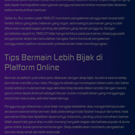
baik dapat meningkatkan rasa nyaman pengguna karena mereka merasa tidak dibiarkan
ketika membutuhkan bantuan.
Selain itu, fitur modern pada TIKISLOT membantu pengalaman penggunaan terasa lebih
tertata. Menu yang jelas, halaman yang ringan, serta kategori permainan yang mudah
ditemukan menjadi bagian penting dari platform yang ramah pengguna. Dengan
pendekatan seperti ini, TIKISLOT tidak hanya berfokus pada permainan, tetapi juga pada
kenyamanan akses dan kemudahan navigasi. Hal ini membuat pengalaman
menggunakan platform terasa lebih profesional dan tidak membingungkan.
Tips Bermain Lebih Bijak di
Platform Online
Bermain di platform judi online perlu dilakukan dengan sikap bijak, terutama karena setiap
permainan memiliki unsur risiko. Pengguna sebaiknya menetapkan batas waktu dan batas
modal sebelum mulai bermain agar aktivitas tetap berada dalam kendali. Dengan cara ini,
game online dapat dinikmati sebagai hiburan, bukan menjadi beban yang mengganggu
kebutuhan utama atau aktivitas harian lainnya.
Pengguna juga disarankan untuk tidak mengejar kekalahan atau mengambil keputusan
secara emosional ketika bermain. Baik pada kategori bola Sbobet maupun slot online, hasil
permainan tidak bisa dipastikan sepenuhnya. Karena itu, penting untuk memahami bahwa
istilah seperti slot gacor atau mudah menang hanyalah bagian dari bahasa populer di dunia
game online, bukan jaminan kemenangan. Sikap realistis akan membantu pengalaman
bermain tetap sehat dan lebih terkendali.