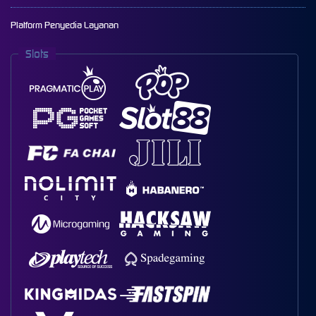
Platform Penyedia Layanan
Slots