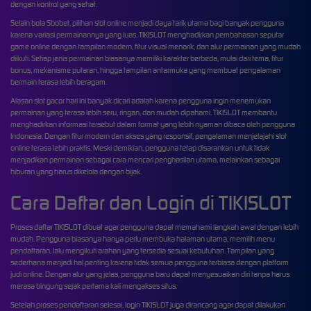
dengan kontrol yang sehat.
Selain bola Sbobet, pilihan slot online menjadi daya tarik utama bagi banyak pengguna
karena variasi permainannya yang luas. TIKISLOT menghadirkan pembahasan seputar
game online dengan tampilan modern, fitur visual menarik, dan alur permainan yang mudah
diikuti. Setiap jenis permainan biasanya memiliki karakter berbeda, mulai dari tema, fitur
bonus, mekanisme putaran, hingga tampilan antarmuka yang membuat pengalaman
bermain terasa lebih beragam.
Alasan slot gacor hari ini banyak dicari adalah karena pengguna ingin menemukan
permainan yang terasa lebih seru, ringan, dan mudah dipahami. TIKISLOT membantu
menghadirkan informasi tersebut dalam format yang lebih nyaman dibaca oleh pengguna
Indonesia. Dengan fitur modern dan akses yang responsif, pengalaman menjelajahi slot
online terasa lebih praktis. Meski demikian, pengguna tetap disarankan untuk tidak
menjadikan permainan sebagai cara mencari penghasilan utama, melainkan sebagai
hiburan yang harus dikelola dengan bijak.
Cara Daftar dan Login di TIKISLOT
Proses daftar TIKISLOT dibuat agar pengguna dapat memahami langkah awal dengan lebih
mudah. Pengguna biasanya hanya perlu membuka halaman utama, memilih menu
pendaftaran, lalu mengikuti arahan yang tersedia sesuai kebutuhan. Tampilan yang
sederhana menjadi hal penting karena tidak semua pengguna terbiasa dengan platform
judi online. Dengan alur yang jelas, pengguna baru dapat menyesuaikan diri tanpa harus
merasa bingung sejak pertama kali mengakses situs.
Setelah proses pendaftaran selesai, login TIKISLOT juga dirancang agar dapat dilakukan