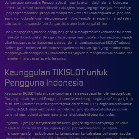
dengan cepat dan praktis. Pengguna dapat masuk ke akun melalui halaman login yang
tersedia, lalu melanjutkan ke pilihan fitur atau permainan yang ingin dijelajahi. Proses login
yang ringkas membantu pengguna menghemat waktu, terutama bagi mereka yang lebih
sering membuka platform melalui perangkat mobile. Kemudahan seperti ini menjadi salah
satu alasan mengapa platform dengan akses cepat lebih banyak diminati.
Untuk menjaga kenyamanan, pengguna juga perlu memperhatikan keamanan akun saat
melakukan login. Gunakan data yang benar, jangan membagikan informasi pribadi kepada
pihak lain, dan pastikan hanya mengakses halaman resmi yang sesuai. TIKISLOT sebagai
platform game online perlu dipahami sebagai tempat hiburan digital yang membutuhkan
tanggung jawab pengguna, terutama dalam menjaga akun, mengatur waktu bermain, dan
memahami risiko dari setiap aktivitas online.
Keunggulan TIKISLOT untuk
Pengguna Indonesia
Keunggulan TIKISLOT terletak pada kombinasi antara akses cepat, tampilan responsif, dan
fitur yang mudah dipahami. Pengguna Indonesia cenderung menyukai platform yang tidak
terlalu rumit, terutama ketika mengakses game online melalui HP. Dengan tampilan mobile
friendly, TIKISLOT dapat memberikan pengalaman yang lebih fleksibel untuk pengguna
yang ingin membuka situs kapan saja tanpa harus berada di depan komputer.
Layanan 24 jam juga menjadi salah satu faktor yang sering dicari oleh pengguna ketika
memilih situs bola dan slot. Dukungan layanan yang aktif membantu pengguna
mendapatkan informasi lebih cepat ketika mengalami kendala akses, pertanyaan seputar
akun, atau butuh bantuan terkait fitur tertentu. Dalam platform online, respons layanan yang