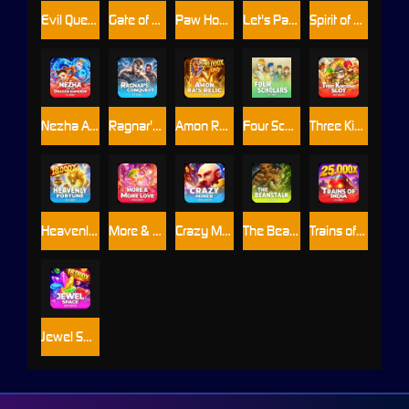
Evil Queen Cauldron
Gate of Ninja
Paw House 2
Let's Party
Spirit of Nine Tails
Nezha And The Dragon Emperor
Ragnar's Conquest
Amon Ra's Relic
Four Scholars
Three Kingdoms Slot
Heavenly Fortune
More & More Love
Crazy Miner
The Beanstalk
Trains of India
Jewel Space