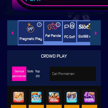
i
i
i
i
i
Facha
Fat Panda
Slot88 x PP
PG Soft
Pragmatic Play
CROWD PLAY
Semua
Slots
Top
permainan
20