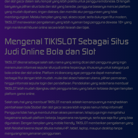
dan slot gacor dalam satu tempat yang lebih praktis untuk pengguna Indonesia. Di tengah
banyaknya pilihan situs bola dan slot yang beredar, pengguna biasanya mencari platform
yang mudah dipahami, ringan diakses, dan memiliki alur penggunaan yang tidak
membingungkan. Melalui tampilan yang rapi, akses cepat, serta dukungan fitur modern,
TIKISLOT menawarkan pengalaman yang lebih nyaman bagi pengguna dewasa 18+ yang
ingin menikmati hiburan online secara lebih terarah dan bijak.
Mengenal TIKISLOT Sebagai Situs
Judi Online Bola dan Slot
TIKISLOT dikenal sebagai salah satu nama yang sering dicari oleh pengguna yang ingin
menemukan informasi seputar situs judi online terpercaya, khususnya untuk kategori judi
bola online dan slot online. Platform ini dirancang agar pengguna dapat memahami
berbagai fitur dengan lebih mudah, mulai dari akses halaman utama, pilihan permainan,
hingga informasi seputar login dan pendaftaran. Pendekatan yang sederhana membuat
TIKISLOT lebih mudah dijangkau oleh pengguna baru yang belum terbiasa dengan tampilan
platform game online.
Salah satu hal yang membuat TIKISLOT menarik adalah kemampuannya menghadirkan
pembahasan bola Sbobet dan slot gacor secara lebih ringkas namun tetap informatif.
Pengguna tidak hanya membutuhkan akses permainan, tetapi juga ingin mengetahui
bagaimana sebuah platform bekerja, bagaimana navigasinya, serta apa saja fitur yang bisa
digunakan. Dengan tampilan yang mobile friendly, TIKISLOT memberikan pengalaman yang
lebih fleksibel karena dapat dibuka melalui HP, tablet, laptop, maupun desktop tanpa
mengurangi kenyamanan penggunaan.