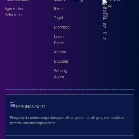
ot
pp
Syarat dan
Race
Ketentuan
Togel
Olahraga
Crash
Game
Arcade
E-Sports
Sabung
Ayam
TARUHAN SLOT
Penyedia slot online dengan beragam pilihan game menarik yang memudahkan
pemain untuk mencapai jackpot