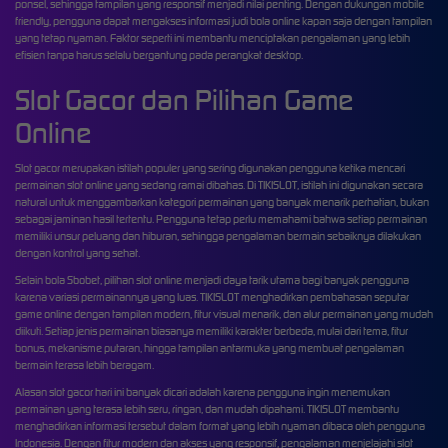
ponsel, sehingga tampilan yang responsif menjadi nilai penting. Dengan dukungan mobile
friendly, pengguna dapat mengakses informasi judi bola online kapan saja dengan tampilan
yang tetap nyaman. Faktor seperti ini membantu menciptakan pengalaman yang lebih
efisien tanpa harus selalu bergantung pada perangkat desktop.
Slot Gacor dan Pilihan Game
Online
Slot gacor merupakan istilah populer yang sering digunakan pengguna ketika mencari
permainan slot online yang sedang ramai dibahas. Di TIKISLOT, istilah ini digunakan secara
natural untuk menggambarkan kategori permainan yang banyak menarik perhatian, bukan
sebagai jaminan hasil tertentu. Pengguna tetap perlu memahami bahwa setiap permainan
memiliki unsur peluang dan hiburan, sehingga pengalaman bermain sebaiknya dilakukan
dengan kontrol yang sehat.
Selain bola Sbobet, pilihan slot online menjadi daya tarik utama bagi banyak pengguna
karena variasi permainannya yang luas. TIKISLOT menghadirkan pembahasan seputar
game online dengan tampilan modern, fitur visual menarik, dan alur permainan yang mudah
diikuti. Setiap jenis permainan biasanya memiliki karakter berbeda, mulai dari tema, fitur
bonus, mekanisme putaran, hingga tampilan antarmuka yang membuat pengalaman
bermain terasa lebih beragam.
Alasan slot gacor hari ini banyak dicari adalah karena pengguna ingin menemukan
permainan yang terasa lebih seru, ringan, dan mudah dipahami. TIKISLOT membantu
menghadirkan informasi tersebut dalam format yang lebih nyaman dibaca oleh pengguna
Indonesia. Dengan fitur modern dan akses yang responsif, pengalaman menjelajahi slot