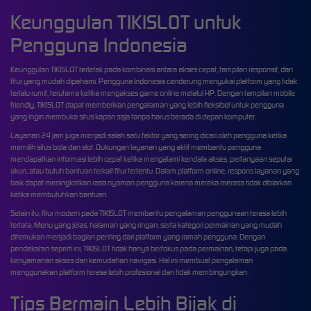
Keunggulan TIKISLOT untuk
Pengguna Indonesia
Keunggulan TIKISLOT terletak pada kombinasi antara akses cepat, tampilan responsif, dan
fitur yang mudah dipahami. Pengguna Indonesia cenderung menyukai platform yang tidak
terlalu rumit, terutama ketika mengakses game online melalui HP. Dengan tampilan mobile
friendly, TIKISLOT dapat memberikan pengalaman yang lebih fleksibel untuk pengguna
yang ingin membuka situs kapan saja tanpa harus berada di depan komputer.
Layanan 24 jam juga menjadi salah satu faktor yang sering dicari oleh pengguna ketika
memilih situs bola dan slot. Dukungan layanan yang aktif membantu pengguna
mendapatkan informasi lebih cepat ketika mengalami kendala akses, pertanyaan seputar
akun, atau butuh bantuan terkait fitur tertentu. Dalam platform online, respons layanan yang
baik dapat meningkatkan rasa nyaman pengguna karena mereka merasa tidak dibiarkan
ketika membutuhkan bantuan.
Selain itu, fitur modern pada TIKISLOT membantu pengalaman penggunaan terasa lebih
tertata. Menu yang jelas, halaman yang ringan, serta kategori permainan yang mudah
ditemukan menjadi bagian penting dari platform yang ramah pengguna. Dengan
pendekatan seperti ini, TIKISLOT tidak hanya berfokus pada permainan, tetapi juga pada
kenyamanan akses dan kemudahan navigasi. Hal ini membuat pengalaman
menggunakan platform terasa lebih profesional dan tidak membingungkan.
Tips Bermain Lebih Bijak di