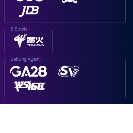
E-Sports
Sabung Ayam