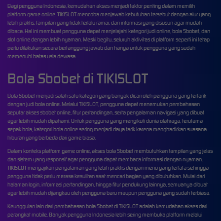
Bagi pengguna Indonesia, kemudahan akses menjadi faktor penting dalam memilih
platform game online. TIKISLOT mencoba menjawab kebutuhan tersebut dengan alur yang
lebih praktis, tampilan yang tidak terlalu ramai, dan informasi yang disusun agar mudah
dibaca. Hal ini membuat pengguna dapat menjelajahi kategori judi online, bola Sbobet, dan
slot online dengan lebih nyaman. Meski begitu, seluruh aktivitas di platform seperti ini tetap
perlu dilakukan secara bertanggung jawab dan hanya untuk pengguna yang sudah
memenuhi batas usia dewasa.
Bola Sbobet di TIKISLOT
Bola Sbobet menjadi salah satu kategori yang banyak dicari oleh pengguna yang tertarik
dengan judi bola online. Melalui TIKISLOT, pengguna dapat menemukan pembahasan
seputar akses sbobet online, fitur pertandingan, serta pengalaman navigasi yang dibuat
agar lebih mudah dipahami. Untuk pengguna yang mengikuti dunia olahraga, terutama
sepak bola, kategori bola online sering menjadi daya tarik karena menghadirkan suasana
hiburan yang berbeda dari game biasa.
Dalam konteks platform game online, akses bola Sbobet membutuhkan tampilan yang jelas
dan sistem yang responsif agar pengguna dapat membaca informasi dengan nyaman.
TIKISLOT menyajikan pengalaman yang lebih praktis dengan menu yang tertata sehingga
pengguna tidak perlu merasa kesulitan saat mencari bagian yang dibutuhkan. Mulai dari
halaman login, informasi pertandingan, hingga fitur pendukung lainnya, semuanya dibuat
agar lebih mudah dijangkau oleh pengguna baru maupun pengguna yang sudah terbiasa.
Keunggulan lain dari pembahasan bola Sbobet di TIKISLOT adalah kemudahan akses dari
perangkat mobile. Banyak pengguna Indonesia lebih sering membuka platform melalui